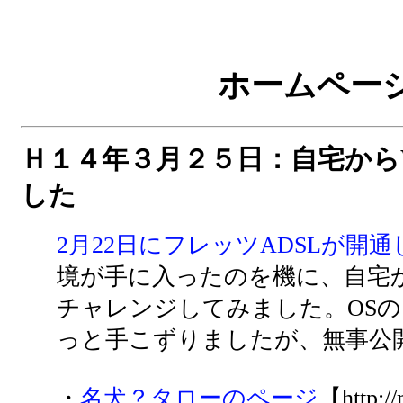
ホームペー
Ｈ１４年３月２５日：自宅から
した
2月22日にフレッツADSLが開通
境が手に入ったのを機に、自宅か
チャレンジしてみました。OS
っと手こずりましたが、無事公
・
名犬？タローのページ
【http://