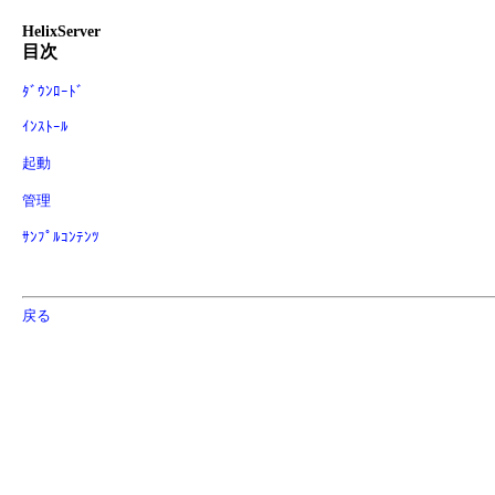
HelixServer
目次
ﾀﾞｳﾝﾛｰﾄﾞ
ｲﾝｽﾄｰﾙ
起動
管理
ｻﾝﾌﾟﾙｺﾝﾃﾝﾂ
戻る