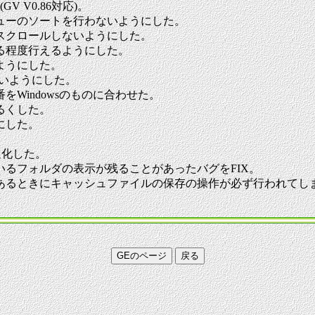
 V0.86対応)。
ューのソートを行わないようにした。
スクロールしないようにした。
る程度行えるようにした。
ようにした。
ないようにした。
Windowsのものに合わせた。
るくした。
応にした。
。
通化した。
るフォルダの表示が残ることがあったバグをFIX。
あるときにキャッシュファイルの保存の操作が必ず行われてしま