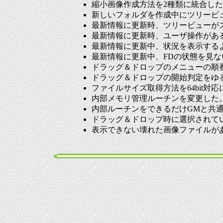
縮小画像作成方法を2種類に統合した(GV
新しいフォルダを作成中にツリービ
最新情報に更新時、ツリービューが
最新情報に更新時、ユーザ操作があ
最新情報に更新中、状況を表示する
最新情報に更新中、FDの状態を見
ドラッグ＆ドロップのメニューの順番を
ドラッグ＆ドロップの開始判定をゆ
ファイルサイズ取得方法を64bit対
内部メモリ管理ルーチンを変更した
内部ルーチンをできるだけGMと共
ドラッグ＆ドロップ時に選択されてい
表示できない壊れた画像ファイルが